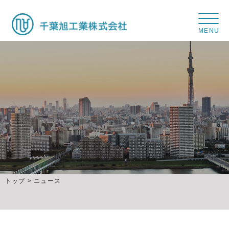
千
葉
旭
工
業
株
式
会
社
トップ
>
ニュース