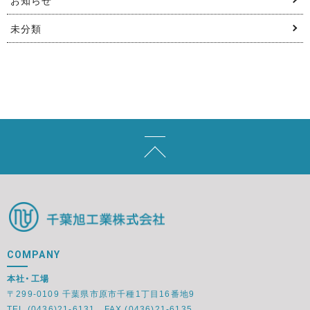
お知らせ
未分類
千
葉
旭
COMPANY
工
本社・工場
業
〒299-0109 千葉県市原市千種1丁目16番地9
株
TEL (0436)21-6131 FAX (0436)21-6135